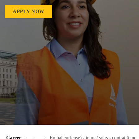
APPLY NOW
Career
...
Emballeur(euse) - jours / soirs - contrat 6 moi